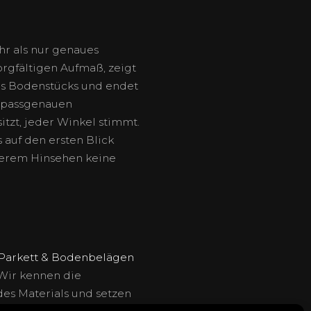
hr als nur genaues
orgfältigen Aufmaß, zeigt
des Bodenstücks und endet
 passgenauen
itzt, jeder Winkel stimmt.
 auf den ersten Blick
herem Hinsehen keine
Parkett & Bodenbelägen
 Wir kennen die
des Materials und setzen