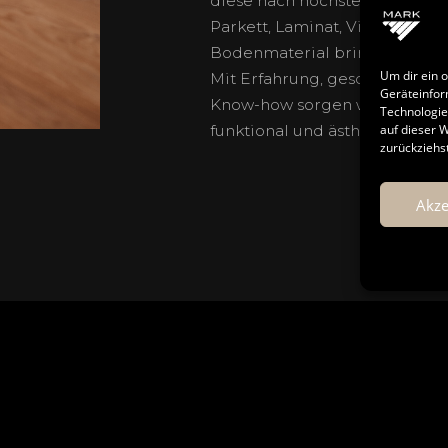
diese nach höchsten handwer
Parkett, Laminat, Vinyl oder 
Bodenmaterial bringt eigene 
Um dir ein 
Mit Erfahrung, geschultem Bl
Geräteinfor
Know-how sorgen wir dafür, da
Technologie
auf dieser 
funktional und ästhetisch übe
zurückziehs
Akze
MARK - PARKETT & BODEN
MARK -
spüren