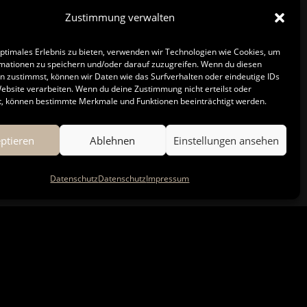
klichen Standards um. Ob
Zustimmung verwalten
Pandomo – jedes
Anforderungen mit sich.
optimales Erlebnis zu bieten, verwenden wir Technologien wie Cookies, um
ick und technischem
mationen zu speichern und/oder darauf zuzugreifen. Wenn du diesen
ss Ihr Boden langlebig,
n zustimmst, können wir Daten wie das Surfverhalten oder eindeutige IDs
Website verarbeiten. Wenn du deine Zustimmung nicht erteilst oder
rzeugt.
t, können bestimmte Merkmale und Funktionen beeinträchtigt werden.
ptieren
Ablehnen
Einstellungen ansehen
Datenschutz
Datenschutz
Impressum
 PARKETT & BODEN
hören