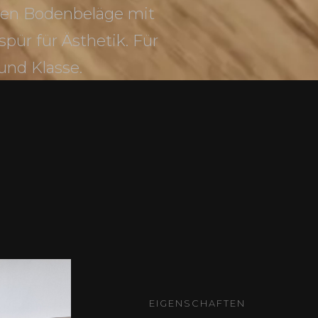
egen Bodenbeläge mit
spür für Ästhetik. Für
und Klasse.
EIGENSCHAFTEN